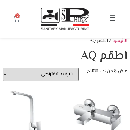
0
الرئيسية
/ اطقم AQ
اطقم AQ
عرض ⁦8⁩ من كل النتائج